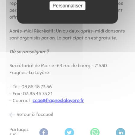
repas dansant est offert à la salle du Bicentenaire. Les
Personnaliser
personnes ne pouvant participer à ce repas, se voient
offrir un colis alimentaire remis à leur domicile.
Après-Midi Récréatif : Un ou deux après-midi dansants
sont organisés par an. La participation est gratuite.
Où se renseigner ?
Secrétariat de Mairie : 64 rue du bourg - 71530
Fragnes-La Loyère
- Tél : 03.85.45.73.56
- Fax : 03.85.45.75.21
- Courriel :
ccas@fragneslaloyere.fr
Retour à l'accueil
Partagez
sur :