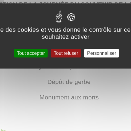
ION DE LA JOURNÉE DU SOUVENIR DE L
ise des cookies et vous donne le contrôle sur 
Dimanche 26 avril 2026
souhaitez activer
-----
Tout accepter
Tout refuser
Personnaliser
Fragnes-La Loyère à 11h45
Dépôt de gerbe
Monument aux morts