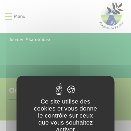
Lien
Lien
Lien
Lien
Panneau de gestion des cookies
d'accès
d'accès
d'accès
d'accès
Menu
rapide
rapide
rapide
rapide
au
au
à
au
menu
contenu
la
pied
principal
recherche
de
Cimetière
Accueil
page
Cimetière
Ce site utilise des
cookies et vous donne
le contrôle sur ceux
que vous souhaitez
activer