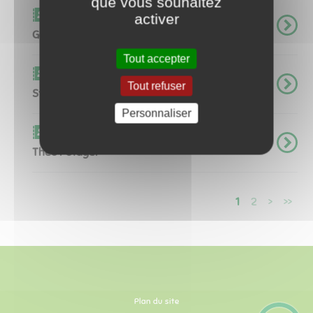
que vous souhaitez
Carnet d'adresse
activer
Garage Cyprès
Tout accepter
Carnet d'adresse
Tout refuser
Studio Agatha
Personnaliser
Carnet d'adresse
Théo Potager
1
2
>
>>
Plan du site