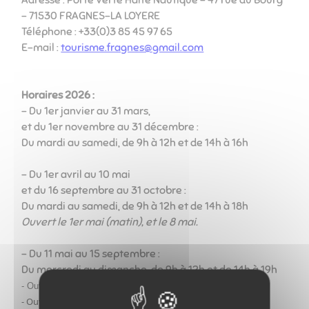
Adresse : Porte Verte Halte Nautique - 47 rue du Bourg
- 71530 FRAGNES-LA LOYERE
Téléphone : +33(0)3 85 45 97 65
E-mail :
tourisme.fragnes@gmail.com
Horaires 2026 :
- Du 1er janvier au 31 mars,
et du 1er novembre au 31 décembre :
Du mardi au samedi, de 9h à 12h et de 14h à 16h
- Du 1er avril au 10 mai
et du 16 septembre au 31 octobre :
Du mardi au samedi, de 9h à 12h et de 14h à 18h
Ouvert le 1er mai (matin), et le 8 mai.
- Du 11 mai au 15 septembre :
Du mercredi au dimanche, de 9h à 12h et de 14h à 19h
- Ouvert le jeudi 14 mai
- Ouvert le mardi 14 juillet, fermé le jeudi 16 juillet