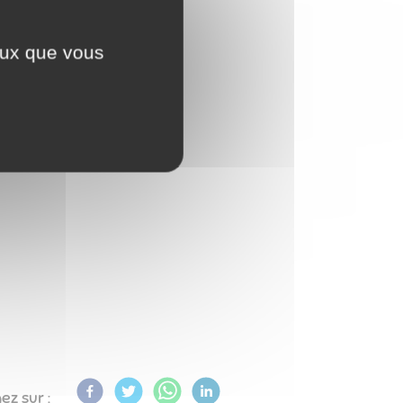
ceux que vous
lés :
ez sur :