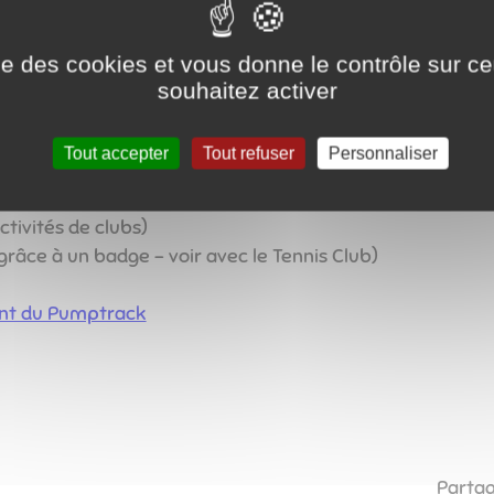
ise des cookies et vous donne le contrôle sur 
souhaitez activer
entenaire, de nombreux équipements sportifs sont rassemb
Tout accepter
Tout refuser
Personnaliser
ctivités de clubs)
 grâce à un badge - voir avec le Tennis Club)
ment du Pumptrack
Partag