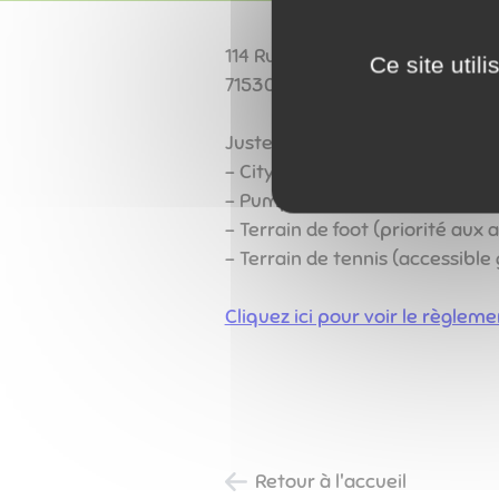
114 Rue du Bourg
Ce site util
71530 Fragnes-La Loyère
Juste derrière la salle du Bic
- City Stade
​​​​​​​- Pumptrack
- Terrain de foot (priorité aux a
- Terrain de tennis (accessible
Cliquez ici pour voir le règle
Retour à l'accueil