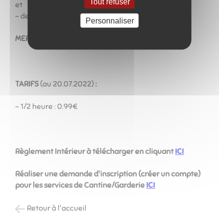
Tout refuser
et
- de 16h30 à 18h30
Personnaliser
MERCREDI
de 7h30 à 18h00
TARIFS
(au 20.07.2022)
:
- 1/2 heure : 0.99€
Règlement Intérieur à télécharger en cliquant
ICI
Réaliser une demande d'inscription (créer un compte)
pour les services de Cantine/Garderie
ICI
Retour à l'accueil