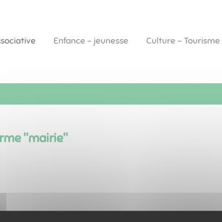
ssociative
Enfance - jeunesse
Culture - Tourisme
erme "
mairie
"