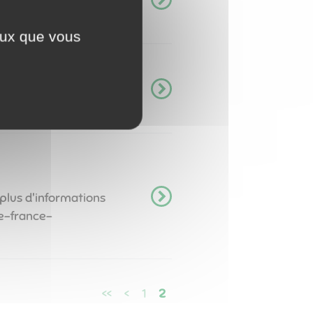
ceux que vous
plus d'informations
nce-france-
<<
<
1
2