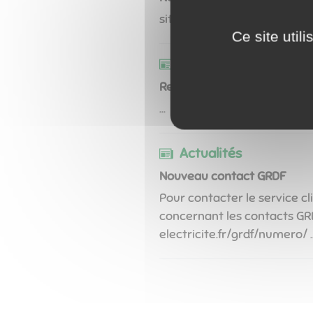
site en construction, merci d
Ce site util
Actualités
Relevé des Compteurs d'ea
...
Actualités
Nouveau contact GRDF
Pour contacter le service c
concernant les contacts GRDF, 
electricite.fr/grdf/numero/ ..