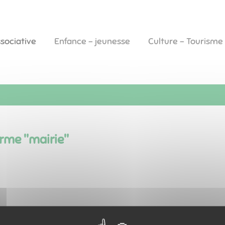
ssociative
Enfance - jeunesse
Culture - Tourisme
erme "
mairie
"