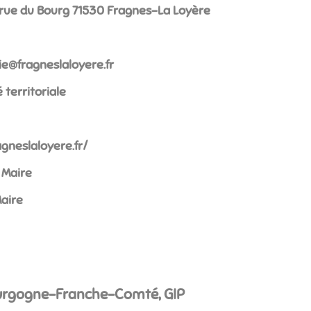
rue du Bourg 71530 Fragnes-La Loyère
reyolalsengarf@eiriam
é territoriale
gneslaloyere.fr/
Maire
aire
ourgogne-Franche-Comté, GIP