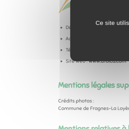
Ce site util
Dénomination sociale :
ATOL
Adresse du siège social :
Rou
Téléphone :
86 18 86 08 30
Site web :
www.atolcd.com
Mentions légales su
Crédits photos :
Commune de Fragnes-La Loyère
Mentions relatives à l