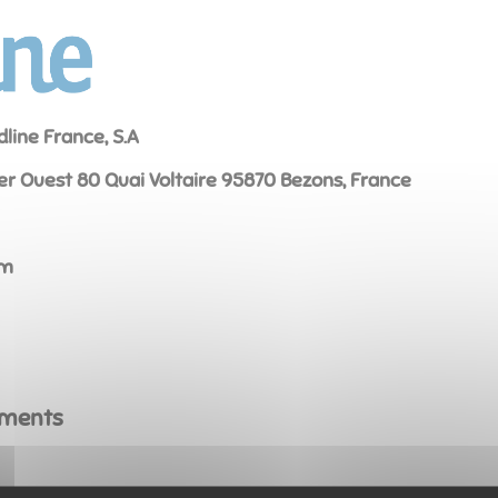
dline France, S.A
er Ouest 80 Quai Voltaire 95870 Bezons, France
om
ements