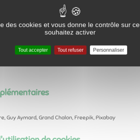
ise des cookies et vous donne le contrôle sur 
 CONSEILS ET DÉVELOPPEMENTS
souhaitez activer
te des terres d’or, 21220 Gevrey-chambertin, France
Tout accepter
Tout refuser
Personnaliser
pplémentaires
, Guy Aymard, Grand Chalon, Freepik, Pixabay
'utilisation de cookies