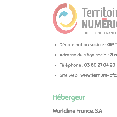
Dénomination sociale :
GIP 
Adresse du siège social :
3 r
Téléphone :
02 40 72 08 30
Site web :
www.ternum-bfc.
Hébergeur
Worldline France, S.A