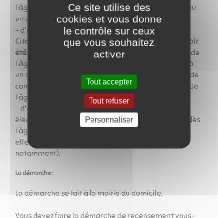
Ce site utilise des
l'âge de 18 ans à un examen (BEP, Baccalauréat, ...) ou
cookies et vous donne
un concours administratif en France.
le contrôle sur ceux
- d'être convoqué à la Journée Défense et
Citoyenneté (JDC).
Avoir participé à la JDC ou en avoir
que vous souhaitez
été exempté, est obligatoire
pour s'inscrire à partir de
activer
l'âge de 18 ans à un examen (BEP, Baccalauréat, ...), à
un concours administratif ou à l'examen du permis de
Tout accepter
conduire en France. Cette obligation cesse à partir de
l'âge de 25 ans.
Tout refuser
- d'être inscrit automatiquement sur les listes
électorales dès l'âge de 18 ans. Vous pourrez voter dès
Personnaliser
l'âge de 18 ans, sans avoir d'autres démarches à
effectuer (sauf en cas de déménagement
notamment).
La démarche :
La démarche se fait
à la mairie du domicile.
Vous devez faire la démarche de recensement vous-