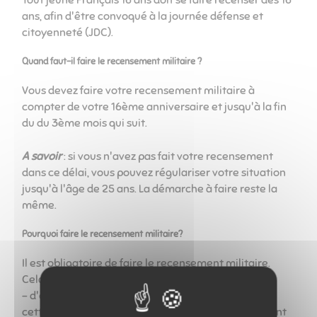
ans, afin d'être convoqué à la journée défense et
citoyenneté (JDC).
Quand faut-il faire le recensement militaire ?
Vous devez faire votre recensement militaire à
compter de votre 16ème anniversaire et jusqu'à la fin
du du 3ème mois qui suit.
A savoir
: si vous n'avez pas fait votre recensement
dans ce délai, vous pouvez régulariser votre situation
jusqu'à l'âge de 25 ans. La démarche à faire reste la
même.
Pourquoi faire le recensement militaire?
Il est obligatoire de faire le recensement militaire.
Cela vous permet :
- d'obtenir une attestation de recensement. Avoir
cette attestation est obligatoire pour s'inscrire avant