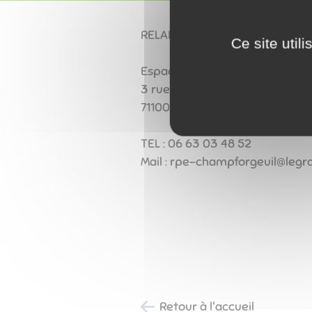
RELAIS PETITE ENFANCE (ancie
Ce site util
Espace petite enfance LE GRA
3 rue Stéphane MALLARMÉ
71100 CHALON SUR SAÔNE
TEL : 06 63 03 48 52
Mail : rpe-champforgeuil@legr
Retour à l'accueil