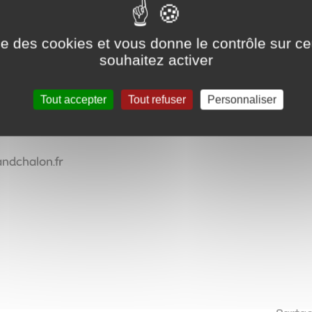
nnement RAM) de Champforgeuil/Fragnes la Loyère :
ise des cookies et vous donne le contrôle sur 
souhaitez activer
ND JARDIN
Tout accepter
Tout refuser
Personnaliser
andchalon.fr