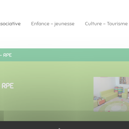
ssociative
Enfance - jeunesse
Culture - Tourisme
 - RPE
- RPE