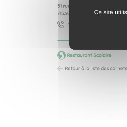
51 rue du Bourg
Ce site util
71530
Fragnes-La Loyère
04 07 54 58 30
Restaurant Scolaire
Retour à la liste des carnet