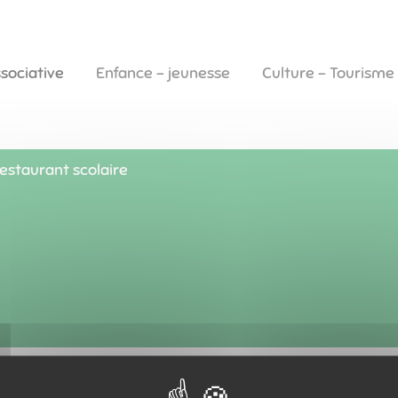
ssociative
Enfance - jeunesse
Culture - Tourisme
estaurant scolaire