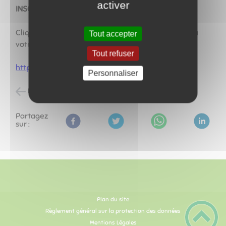
activer
INSCRIPTIONS EN LIGNE au restaurant scolaire
Cliquez sur le lien ci-dessous pour vous connecter à
Tout accepter
votre espace personnel :
Tout refuser
https://parents.logiciel-
enfance.fr/fragneslaloyere
Personnaliser
Retour à l'accueil
Partagez
sur :
Plan du site
Règlement général sur la protection des données
Mentions Légales