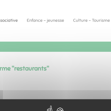
ssociative
Enfance - jeunesse
Culture - Tourisme
erme "
restaurants
"