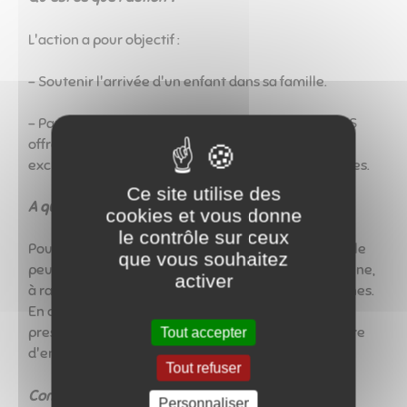
L'action a pour objectif :
- Soutenir l'arrivée d'un enfant dans sa famille.
- Par convention avec "Emplois Services". Le C.C.A.S
offre aux nouveaux parents des heures de service
exclusivement utilisables pour les tâches ménagères.
Ce site utilise des
A qui s'adresse l'action ?
cookies et vous donne
le contrôle sur ceux
Pour toute nouvelle naissance ou adoption, la famille
que vous souhaitez
peut bénéficier de 12 heures de services à la personne,
activer
à raison de 3 heures par semaine pendant 4 semaines.
En cas de naissances multiples, les 12 heures de
prestations de départ sont multipliées par le nombre
Tout accepter
d'enfant.
Tout refuser
Comment l'action est-elle attribuée ?
Personnaliser