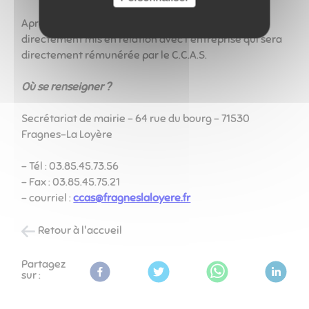
Après constitution du dossier les demandeurs sont
directement mis en relation avec l'entreprise qui sera
directement rémunérée par le C.C.A.S.
Où se renseigner ?
Secrétariat de mairie - 64 rue du bourg - 71530
Fragnes-La Loyère
- Tél : 03.85.45.73.56
- Fax : 03.85.45.75.21
- courriel :
ccas@fragneslaloyere.fr
Retour à l'accueil
Partagez
sur :