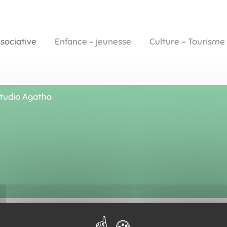
ssociative
Enfance - jeunesse
Culture - Tourisme
tudio Agatha