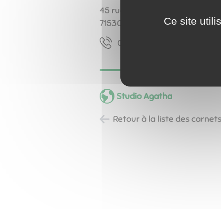
45 rue du Bourg
Ce site util
71530
Fragnes-La Loyère
60 39 54 58 30
Studio Agatha
Retour à la liste des carnet