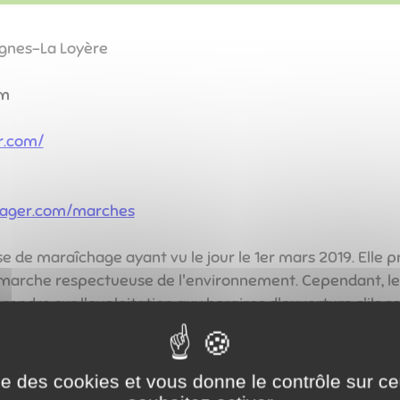
agnes-La Loyère
om
r.com/
tager.com/marches
e de maraîchage ayant vu le jour le 1er mars 2019. Elle 
marche respectueuse de l'environnement. Cependant, le c
e rendre sur l'exploitation aux horaires d'ouverture s'ils
 culture employées qui se rapprochent grandement de 
ise des cookies et vous donne le contrôle sur 