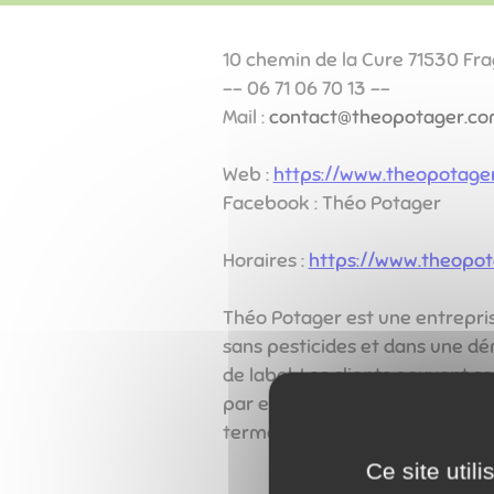
10 chemin de la Cure 71530 Fr
-- 06 71 06 70 13 --
Mail :
contact@theopotager.c
Web :
https://www.theopotage
Facebook : Théo Potager
Horaires :
https://www.theopo
Théo Potager est une entrepris
sans pesticides et dans une dé
de label. Les clients peuvent s
par eux-mêmes des méthodes de
terme de la permaculture.
Ce site util